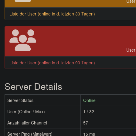
User 
Liste der User (online in d. letzten 30 Tagen)
User 
Liste der User (online in d. letzten 90 Tagen)
Server Details
Server Status
Online
User (Online / Max)
1 / 32
Anzahl aller Channel
57
Server Ping (Mittelwert)
15 ms