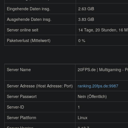
Eingehende Daten insg.
2.63 GiB
Ausgehende Daten insg.
3.83 GiB
Server online seit
14
Tage,
20
Stunden,
16
Mi
Paketverlust (Mittelwert)
0 %
Server Name
20FPS.de | Multigaming - P
Server Adresse (Host Adresse: Port)
ranking.20fps.de:9987
Server Passwort
Nein (Öffentlich)
Server-ID
1
Server Plattform
Linux