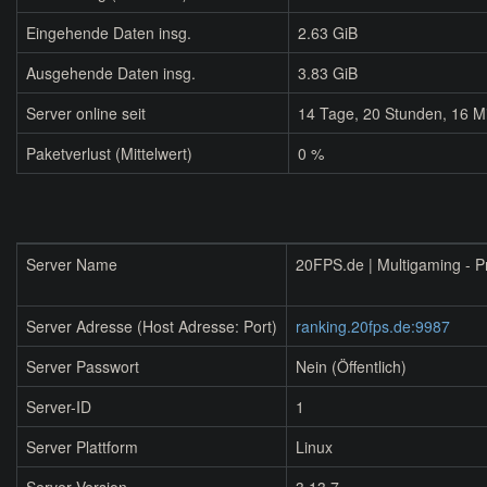
Eingehende Daten insg.
2.63 GiB
Ausgehende Daten insg.
3.83 GiB
Server online seit
14
Tage,
20
Stunden,
16
Mi
Paketverlust (Mittelwert)
0 %
Server Name
20FPS.de | Multigaming - P
Server Adresse (Host Adresse: Port)
ranking.20fps.de:9987
Server Passwort
Nein (Öffentlich)
Server-ID
1
Server Plattform
Linux