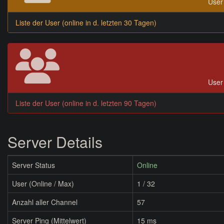
User 
Liste der User (online in d. letzten 30 Tagen)
User 
Liste der User (online in d. letzten 90 Tagen)
Server Details
Server Status
Online
User (Online / Max)
1 / 32
Anzahl aller Channel
57
Server Ping (Mittelwert)
15 ms