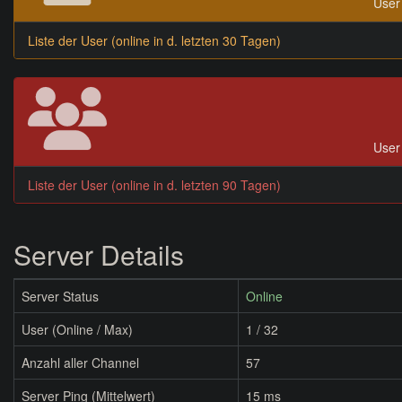
User 
Liste der User (online in d. letzten 30 Tagen)
User 
Liste der User (online in d. letzten 90 Tagen)
Server Details
Server Status
Online
User (Online / Max)
1 / 32
Anzahl aller Channel
57
Server Ping (Mittelwert)
15 ms