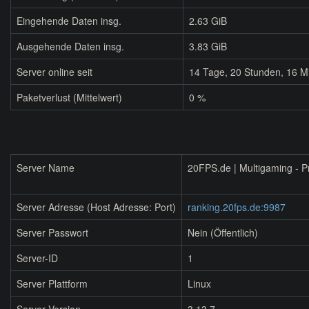
Eingehende Daten insg.
2.63 GiB
Ausgehende Daten insg.
3.83 GiB
Server online seit
14
Tage,
20
Stunden,
16
Mi
Paketverlust (Mittelwert)
0 %
Server Name
20FPS.de | Multigaming - P
Server Adresse (Host Adresse: Port)
ranking.20fps.de:9987
Server Passwort
Nein (Öffentlich)
Server-ID
1
Server Plattform
Linux