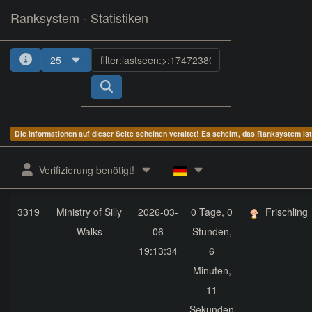
Ranksystem - Statistiken
25
1
2
3
4
5
Die Informationen auf dieser Seite scheinen veraltet! Es scheint, das Ranksystem is
ges.
zuletzt
aktive
aktuelle
Verifizierung benötigt!
Rang
Client-Name
gesehen
Zeit
Servergruppe
3319
Ministry of Silly
2026-03-
0 Tage, 0
Frischling
Walks
06
Stunden,
19:13:34
6
Minuten,
11
Sekunden