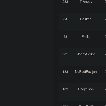
233
TrAnboy
84
Coskee
53
Phillip
905
JohnyScript
183
NeBudiPavijan
182
Dzejmison