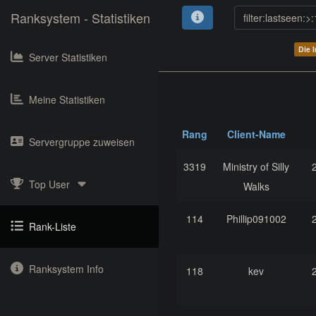
Ranksystem - Statistiken
Die 
Server Statistiken
Meine Statistiken
Rang
Client-Name
Servergruppe zuweisen
3319
Ministry of Silly
Top User
Walks
114
Phillip091002
Rank-Liste
Ranksystem Info
118
kev