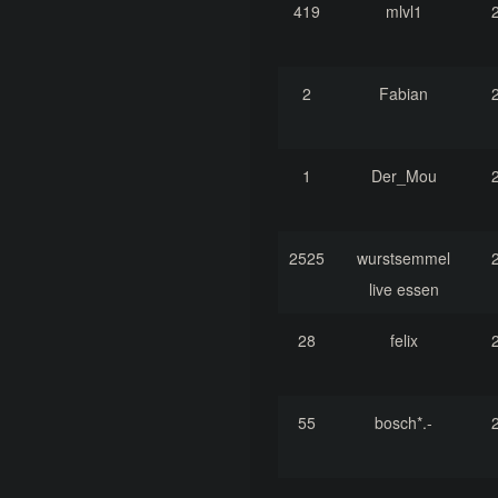
419
mlvl1
2
Fabian
1
Der_Mou
2525
wurstsemmel
live essen
28
felix
55
bosch*.-