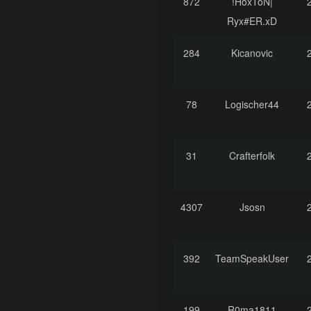
872
!HoxToN|
Ryx#ER.xD
284
Kicanovic
78
Logischer44
31
Crafterfolk
4307
Jsosn
392
TeamSpeakUser
199
R0ma1811