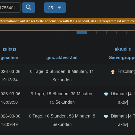
25
Informationen auf dieser Seite scheinen veraltet! Es scheint, das Ranksystem ist nicht m
1
2
3
4
5
zuletzt
aktuelle
gesehen
ges. aktive Zeit
Servergrupp
2026-03-06
0 Tage, 0 Stunden, 6 Minuten, 11
Frischlin
19:13:34
Sekunden
2026-03-06
6 Tage, 18 Stunden, 35 Minuten,
Diamant [4 
18:09:50
15 Sekunden
aktiv]
2026-03-06
6 Tage, 10 Stunden, 53 Minuten, 5
Diamant [4 
18:09:49
Sekunden
aktiv]