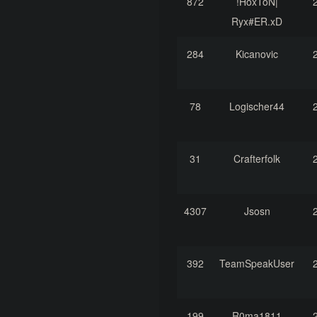
872
!HoxToN|
Ryx#ER.xD
284
Kicanovic
78
Logischer44
31
Crafterfolk
4307
Jsosn
392
TeamSpeakUser
199
R0ma1811