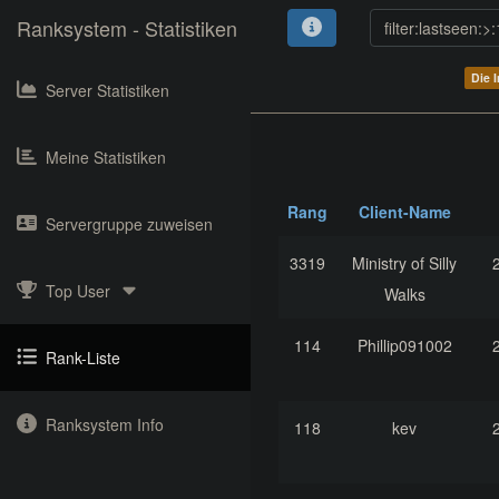
Ranksystem - Statistiken
Die 
Server Statistiken
Meine Statistiken
Rang
Client-Name
Servergruppe zuweisen
3319
Ministry of Silly
Top User
Walks
114
Phillip091002
Rank-Liste
Ranksystem Info
118
kev