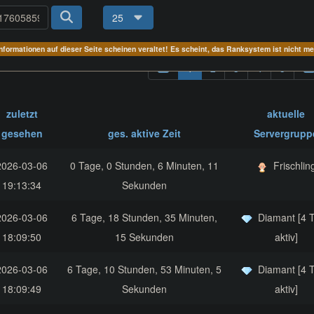
25
Informationen auf dieser Seite scheinen veraltet! Es scheint, das Ranksystem ist nicht m
1
2
3
4
5
zuletzt
aktuelle
gesehen
ges. aktive Zeit
Servergrupp
2026-03-06
0 Tage, 0 Stunden, 6 Minuten, 11
Frischlin
19:13:34
Sekunden
2026-03-06
6 Tage, 18 Stunden, 35 Minuten,
Diamant [4 
18:09:50
15 Sekunden
aktiv]
2026-03-06
6 Tage, 10 Stunden, 53 Minuten, 5
Diamant [4 
18:09:49
Sekunden
aktiv]