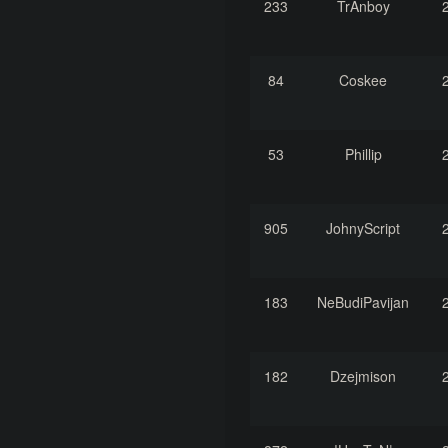
233
TrAnboy
84
Coskee
53
Phillip
905
JohnyScript
183
NeBudiPavijan
182
Dzejmison