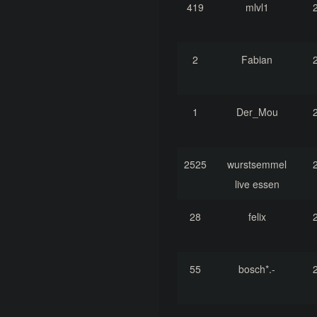
419
mlvl1
2
Fabian
1
Der_Mou
2525
wurstsemmel
live essen
28
felix
55
bosch*.-