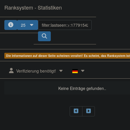
Ranksystem - Statistiken
25
Die Informationen auf dieser Seite scheinen veraltet! Es scheint, das Ranksystem is
ges.
Client-
zuletzt
aktive
aktuelle
nächster
Verifizierung benötigt!
Rang
Name
gesehen
Zeit
Servergruppe
Rang
Keine Einträge gefunden..