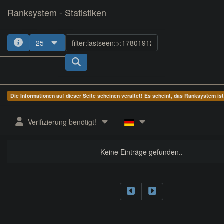
Ranksystem - Statistiken
25
Die Informationen auf dieser Seite scheinen veraltet! Es scheint, das Ranksystem is
ges.
Client-
zuletzt
aktive
aktuelle
nächster
Verifizierung benötigt!
Rang
Name
gesehen
Zeit
Servergruppe
Rang
Keine Einträge gefunden..