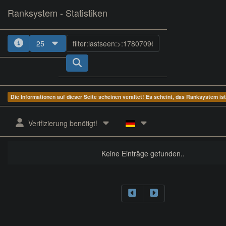
Ranksystem - Statistiken
25
Die Informationen auf dieser Seite scheinen veraltet! Es scheint, das Ranksystem is
ges.
Client-
zuletzt
aktive
aktuelle
nächster
Verifizierung benötigt!
Rang
Name
gesehen
Zeit
Servergruppe
Rang
Keine Einträge gefunden..