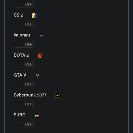
ON
OFF
CS 2
ON
OFF
Valorant
ON
OFF
DOTA 2
ON
OFF
GTA V
ON
OFF
Cyberpunk 2077
ON
OFF
PUBG
ON
OFF