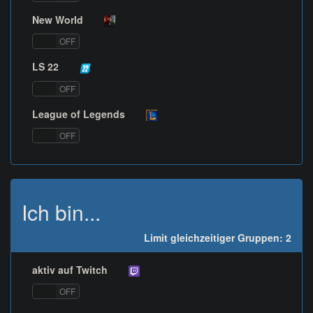
New World
ON
OFF
LS 22
ON
OFF
League of Legends
ON
OFF
Ich bin...
Limit gleichzeitiger Gruppen: 2
aktiv auf Twitch
ON
OFF