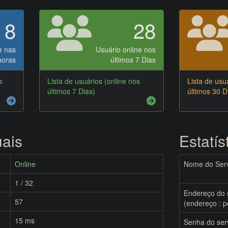
8
28
e nas
Usuário online nos
horas
últimos 7 Dias
s
Lista de usuários (online nos
Lista de usu
últimos 7 Dias)
últimos 30 D
uais
Estatís
Online
Nome do Serv
1 / 32
Endereço do 
57
(endereço : p
15 ms
Senha do ser