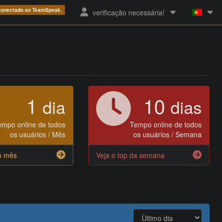
 conectado ao TeamSpeak.
verificação necessária!
1
10
dia
dias
empo online de todos
Tempo online de todos
os usuários / Mês
os usuários / Semana
o mês
Veja o top da semana