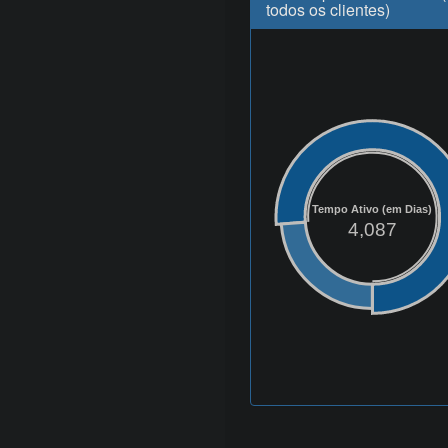
todos os clientes)
Tempo Ativo (em Dias)
4,087