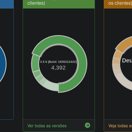
clientes)
os clientes
Deu
3.5.6 [Build: 1606312422]
4,392
Ver todas as versões
Veja todas 