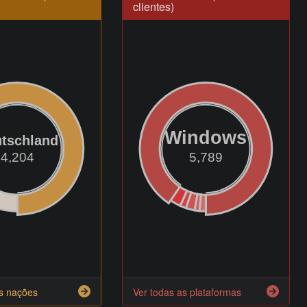
)
clientes)
Windows
tschland
4,204
5,789
as nações
Ver todas as plataformas