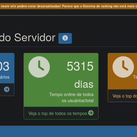
 neste site podem estar desatualizadas! Parece que o Sistema de ranking não está mais
 do Servidor
03
5315
ários
T
dias
Tempo online de todos
Veja o top d
os usuários/total
Veja o top de todos os tempos