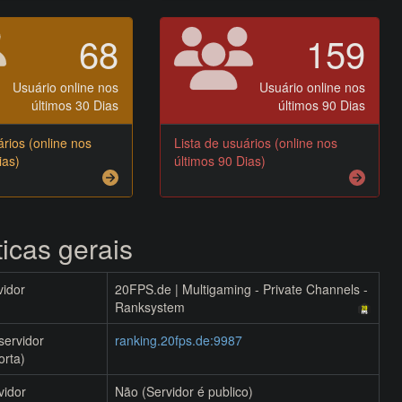
68
159
Usuário online nos
Usuário online nos
últimos 30 Dias
últimos 90 Dias
ários (online nos
Lista de usuários (online nos
ias)
últimos 90 Dias)
ticas gerais
idor
20FPS.de | Multigaming - Private Channels -
Ranksystem
servidor
ranking.20fps.de:9987
orta)
vidor
Não (Servidor é publico)