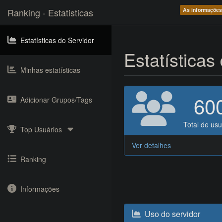
Ranking - Estatisticas
As informações
Estatísticas do Servidor
Estatísticas
Minhas estatísticas
60
Adicionar Grupos/Tags
Total de usu
Top Usuários
Ver detalhes
Ranking
Informações
Uso do servidor